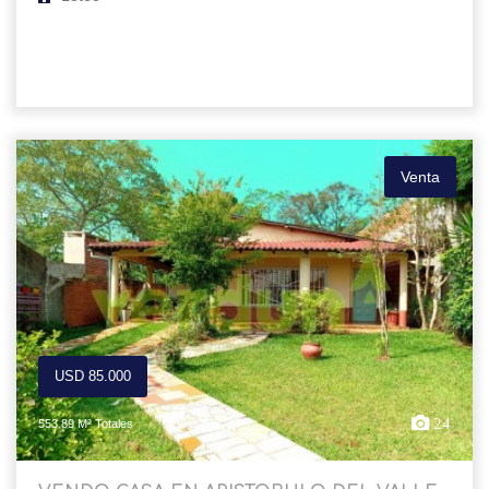
Venta
USD 85.000
24
553.89 M² Totales