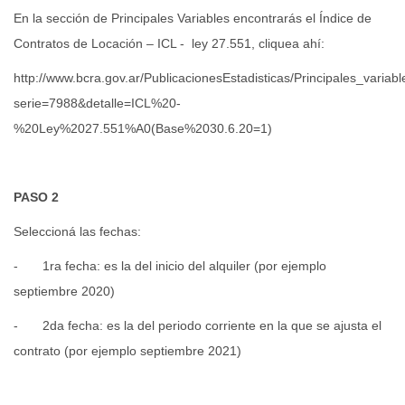
En la sección de Principales Variables encontrarás el Índice de
Contratos de Locación – ICL - ley 27.551, cliquea ahí:
http://www.bcra.gov.ar/PublicacionesEstadisticas/Principales_variab
serie=7988&detalle=ICL%20-
%20Ley%2027.551%A0(Base%2030.6.20=1)
PASO 2
Seleccioná las fechas:
-
1ra fecha: es la del inicio del alquiler (por ejemplo
septiembre 2020)
-
2da fecha: es la del periodo corriente en la que se ajusta el
contrato (por ejemplo septiembre 2021)