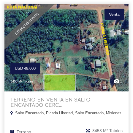
Emprendimiento
Venta
USD 49.000
5
3453 M² Totales
TERRENO EN VENTA EN SALTO
ENCANTADO CERC...
Salto Encantado, Picada Libertad, Salto Encantado, Misiones
3453 M² Totales
Terreno