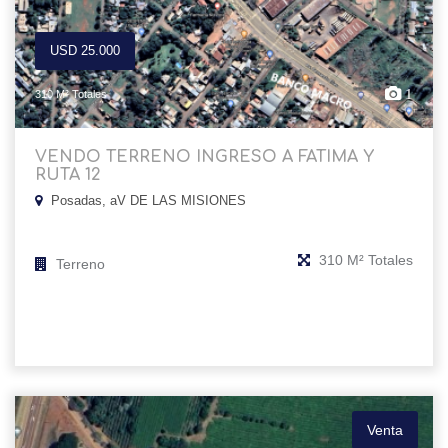
USD 25.000
1
310 M² Totales
VENDO TERRENO INGRESO A FATIMA Y
RUTA 12
Posadas, aV DE LAS MISIONES
310 M² Totales
Terreno
Venta