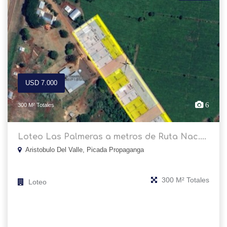
USD 7.000
6
300 M² Totales
Loteo Las Palmeras a metros de Ruta Nac....
Aristobulo Del Valle, Picada Propaganga
300 M² Totales
Loteo