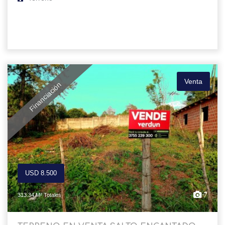
Venta
Financiación
USD 8.500
7
313.34 M² Totales