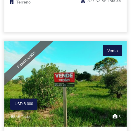
377.52 M² Totales
Terreno
Venta
Financiación
USD 8.000
5
453 M² Totales