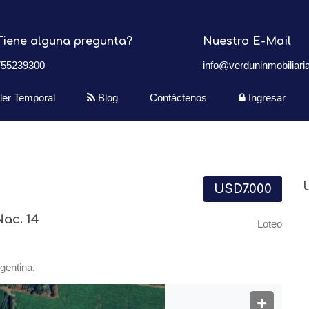
Tiene alguna pregunta?
Nuestro E-Mail
755239300
info@verduninmobiliaria
iler Temporal
Blog
Contáctenos
Ingresar
USD7.000
ac. 14
Loteo
gentina.