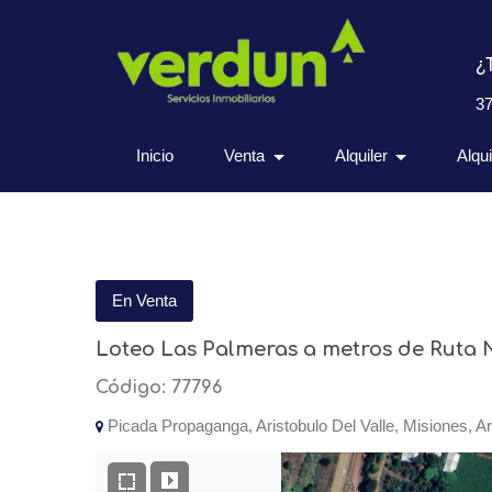
¿
3
Inicio
Venta
Alquiler
Alqu
En Venta
Loteo Las Palmeras a metros de Ruta N
Código: 77796
Picada Propaganga, Aristobulo Del Valle, Misiones, Ar