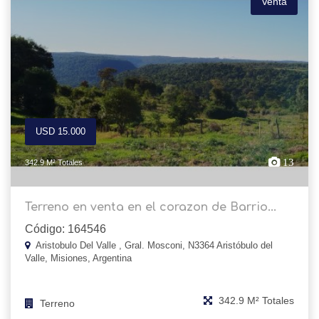
Venta
USD 15.000
13
342.9 M² Totales
Terreno en venta en el corazon de Barrio...
Código: 164546
Aristobulo Del Valle , Gral. Mosconi, N3364 Aristóbulo del
Valle, Misiones, Argentina
342.9 M² Totales
Terreno