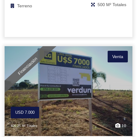
500 M² Totales
Terreno
Venta
Financiación
USD 7.000
10
406.25 M² Totales