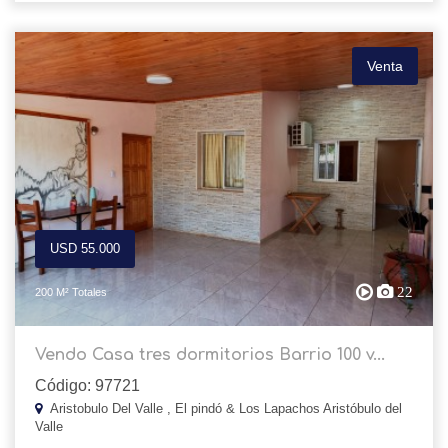
Venta
USD 55.000
22
200 M² Totales
Vendo Casa tres dormitorios Barrio 100 v...
Código: 97721
Aristobulo Del Valle , El pindó & Los Lapachos Aristóbulo del
Valle