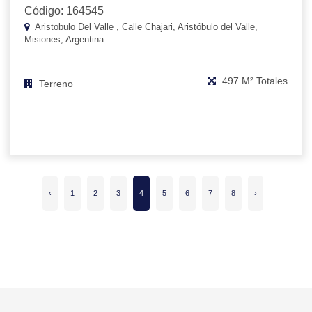
Código: 164545
Aristobulo Del Valle , Calle Chajari, Aristóbulo del Valle,
Misiones, Argentina
497 M² Totales
Terreno
‹
1
2
3
4
5
6
7
8
›