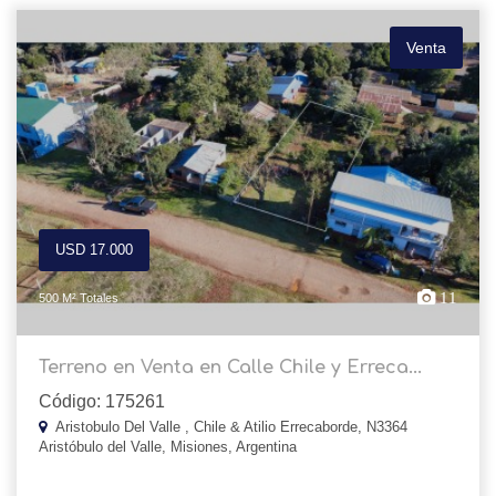
Venta
USD 17.000
11
500 M² Totales
Terreno en Venta en Calle Chile y Erreca...
Código: 175261
Aristobulo Del Valle , Chile & Atilio Errecaborde, N3364
Aristóbulo del Valle, Misiones, Argentina