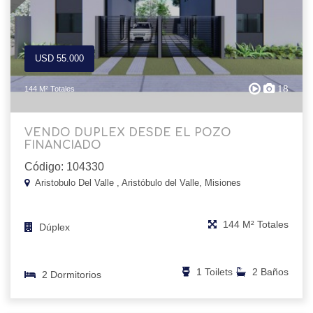
USD 55.000
18
144 M² Totales
VENDO DUPLEX DESDE EL POZO
FINANCIADO
Código: 104330
Aristobulo Del Valle , Aristóbulo del Valle, Misiones
144 M² Totales
Dúplex
1 Toilets
2 Baños
2 Dormitorios