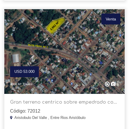
Venta
USD 53.000
8
4000 M² Totales
Gran terreno centrico sobre empedrado co...
Código: 72012
Aristobulo Del Valle , Entre Rios Aristóbulo