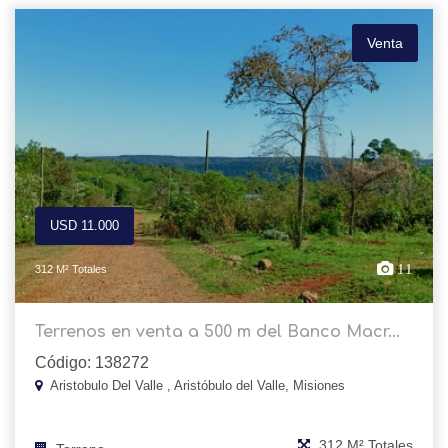
Venta
USD 11.000
11
312 M² Totales
Terrenos en venta a 500 m del Banco Macr...
Código: 138272
Aristobulo Del Valle , Aristóbulo del Valle, Misiones
312 M² Totales