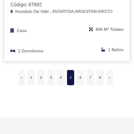
Código: 67692
Aristobulo Del Valle , ANTARTIDA ARGENTINA ARISTO
494 M² Totales
Casa
1 Baños
1 Dormitorios
‹
1
2
3
4
5
6
7
8
›