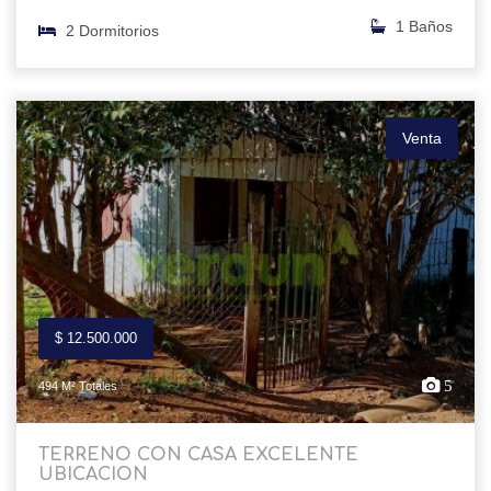
1 Baños
2 Dormitorios
Venta
$ 12.500.000
5
494 M² Totales
TERRENO CON CASA EXCELENTE
UBICACION