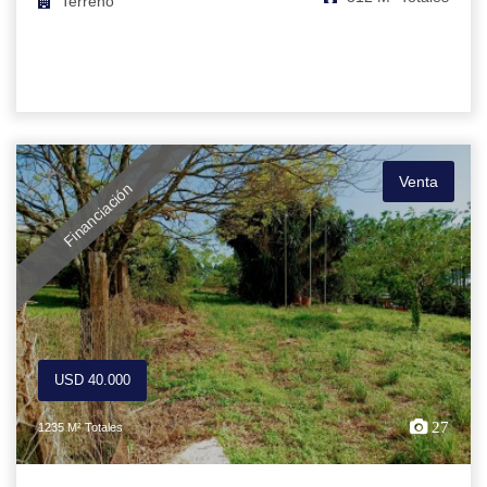
Terreno
Venta
Financiación
USD 40.000
27
1235 M² Totales