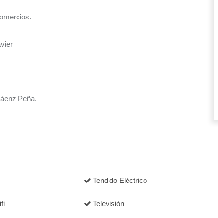
comercios.
vier
Sáenz Peña.
d
Tendido Eléctrico
fi
Televisión