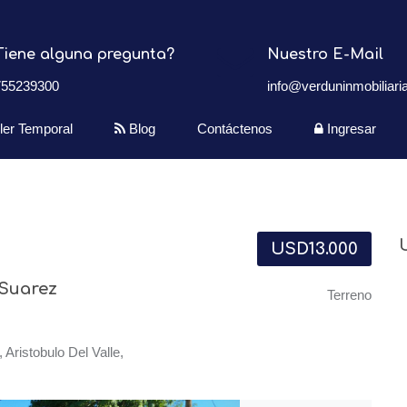
Tiene alguna pregunta?
Nuestro E-Mail
755239300
info@verduninmobiliaria
iler Temporal
Blog
Contáctenos
Ingresar
USD13.000
 Suarez
Terreno
 Aristobulo Del Valle,