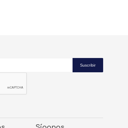
Suscribir
os
Síganos