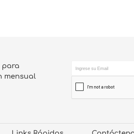
o para
ín mensual
Links Rápidos
Contácten