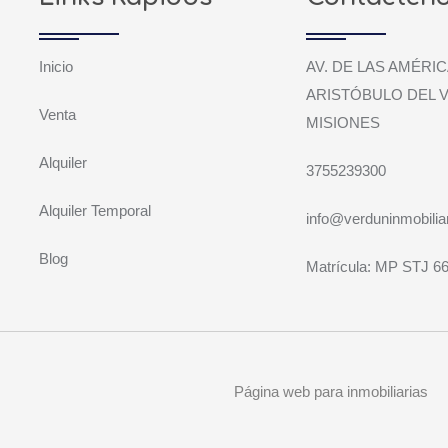
Inicio
AV. DE LAS AMÉRIC
ARISTÓBULO DEL V
Venta
MISIONES
Alquiler
3755239300
Alquiler Temporal
info@verduninmobiliar
Blog
Matrícula: MP STJ 6
Página web para inmobiliarias