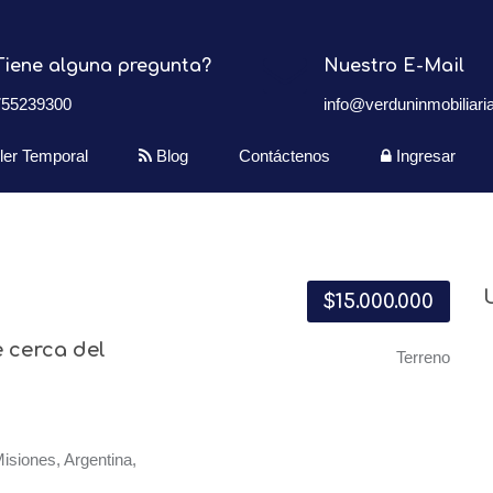
Tiene alguna pregunta?
Nuestro E-Mail
755239300
info@verduninmobiliaria
iler Temporal
Blog
Contáctenos
Ingresar
$15.000.000
 cerca del
Terreno
siones, Argentina,