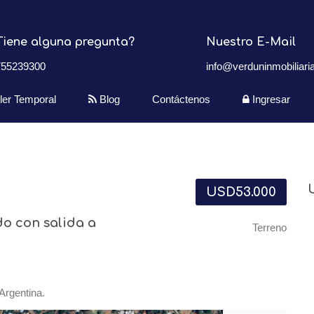
Tiene alguna pregunta?
Nuestro E-Mail
755239300
info@verduninmobiliaria
iler Temporal
Blog
Contáctenos
Ingresar
USD53.000
o con salida a
Terreno
 Argentina.