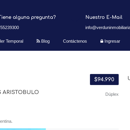
Tiene alguna pregunta?
Nuestro E-Mail
755239300
info@verduninmobiliaria
iler Temporal
Blog
Contáctenos
Ingresar
$94.990
S ARISTOBULO
Dúplex
entina.