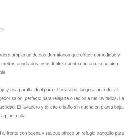
os.
tadora propiedad de dos dormitorios que ofrece comodidad y
2 metros cuadrados, este dúplex cuenta con un diseño bien
ble.
raje y una parrilla ideal para churrascos, luego al acceder al
edor salón, perfecto para relajarte o recibir a tus invitados. La
cilidad. El lavadero y toilette o baño sin ducha en planta baja,
a planta alta.
 al frente con buena vista que ofrece un refugio tranquilo para